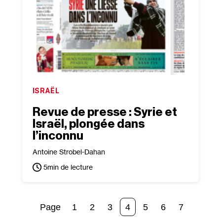
ISRAËL
Revue de presse : Syrie et
Israël, plongée dans
l’inconnu
Antoine Strobel-Dahan
5
min de lecture
1
2
3
4
5
6
7