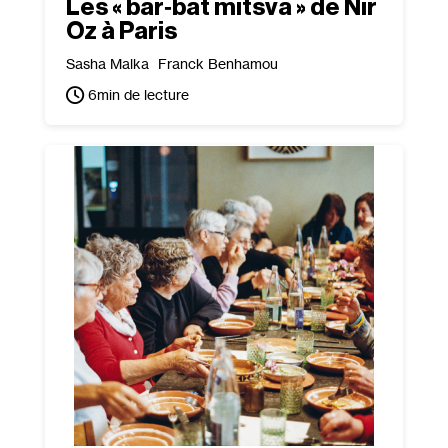
Les « bar‐​bat mitsva » de Nir
Oz à Paris
Sasha Malka
Franck Benhamou
6
min de lecture