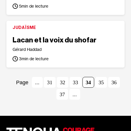
5
min de lecture
JUDAÏSME
Lacan et la voix du shofar
Gérard Haddad
3
min de lecture
...
31
32
33
34
35
36
37
...