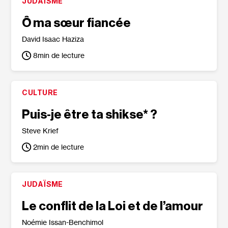
JUDAÏSME
Ô ma sœur fiancée
David Isaac Haziza
8
min de lecture
CULTURE
Puis‐​je être ta shikse* ?
Steve Krief
2
min de lecture
JUDAÏSME
Le conflit de la Loi et de l’amour
Noémie Issan-Benchimol