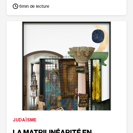
6
min de lecture
JUDAÏSME
LA MATRILINÉARITÉ EN