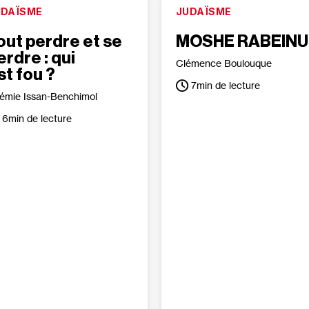
UDAÏSME
JUDAÏSME
out perdre et se
MOSHE RABEINU
erdre : qui
Clémence Boulouque
st fou ?
7
min de lecture
émie Issan-Benchimol
6
min de lecture