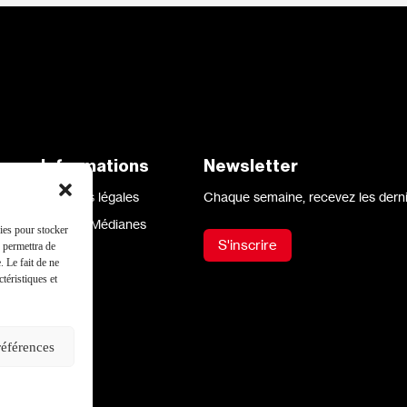
aux
Informations
Newsletter
Mentions légales
Chaque semaine, recevez les derni
Site par Médianes
kies pour stocker
S'inscrire
s permettra de
. Le fait de ne
téristiques et
références