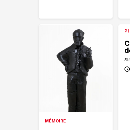
PH
C
d
St
MÉMOIRE