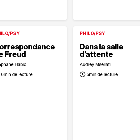
ILO/PSY
PHILO/PSY
orrespondance
Dans la salle
e Freud
d’attente
éphane Habib
Audrey Msellati
6
min de lecture
5
min de lecture