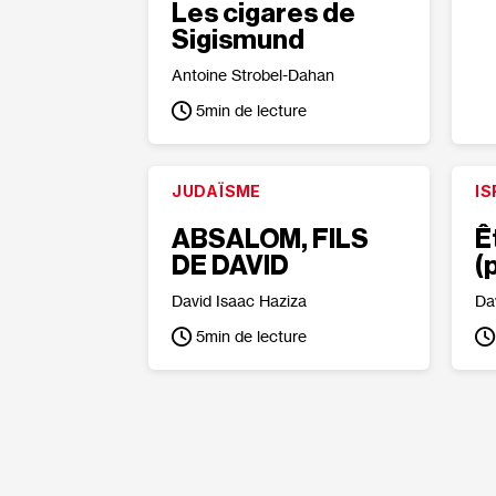
Les cigares de
Sigismund
Antoine Strobel-Dahan
5
min de lecture
JUDAÏSME
IS
ABSALOM, FILS
Ê
DE DAVID
(
David Isaac Haziza
Da
5
min de lecture