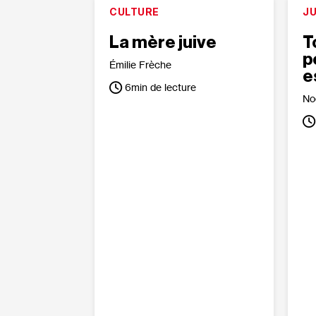
CULTURE
J
La mère juive
T
p
Émilie Frèche
e
6
min de lecture
No