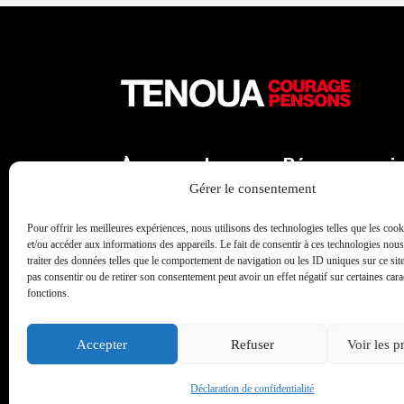
À propos de
Réseaux soci
Tenoua
Gérer le consentement
X
Qui sommes-nous
Facebook
Pour offrir les meilleures expériences, nous utilisons des technologies telles que les coo
L'équipe
et/ou accéder aux informations des appareils. Le fait de consentir à ces technologies nou
Instagram
traiter des données telles que le comportement de navigation ou les ID uniques sur ce site
Les partenaires
pas consentir ou de retirer son consentement peut avoir un effet négatif sur certaines carac
Linkedin
Contact
fonctions.
Youtube
Archives
TikTok
Accepter
Refuser
Voir les p
Déclaration de confidentialité