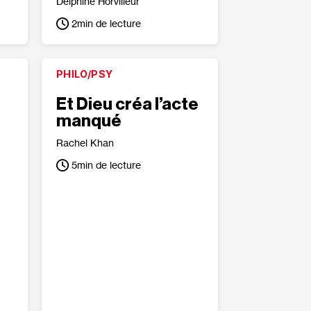
Delphine Horvilleur
2
min de lecture
PHILO/PSY
Et Dieu créa l’acte
manqué
Rachel Khan
5
min de lecture