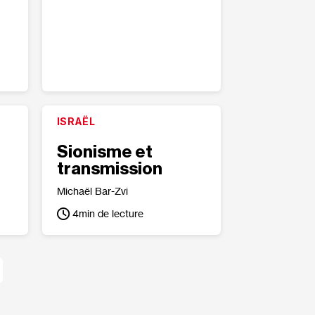
ISRAËL
h
Sionisme et
transmission
Michaël Bar-Zvi
4
min de lecture