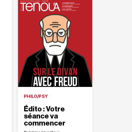
PHILO/PSY
Édito : Votre
séance va
commencer