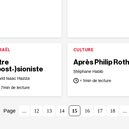
RAËL
CULTURE
tre
Après Philip Rot
post-)sioniste
Stéphane Habib
vid Isaac Haziza
< 1
min de lecture
7
min de lecture
...
12
13
14
15
16
17
18
...