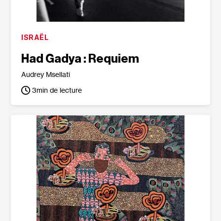
ISRAËL
Had Gadya : Requiem
Audrey Msellati
3
min de lecture