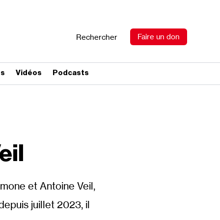
Faire un don
Rechercher
es
Vidéos
Podcasts
eil
imone et Antoine Veil,
puis juillet 2023, il