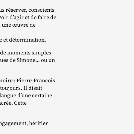
us réserver, conscients
ir d’agir et de faire de
nd une œuvre de
ce et détermination.
si de moments simples
sèques de Simone… ou un
ire : Pierre‐​Francois
oujours. Il disait
langue d’une certaine
crée. Cette
engagement, héritier