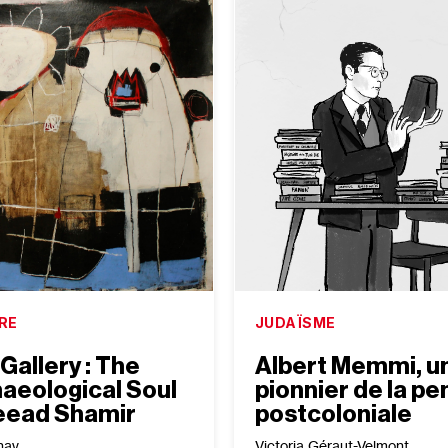
RE
JUDAÏSME
Gallery : The
Albert Memmi, u
aeological Soul
pionnier de la p
eead Shamir
postcoloniale
hav
Victoria Géraut-Velmont