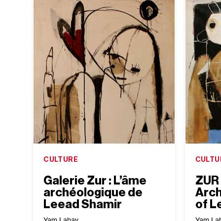
CULTURE
CULTU
Galerie Zur : L’âme
ZUR 
archéologique de
Arch
Leead Shamir
of L
Yam Lahav
Yam La