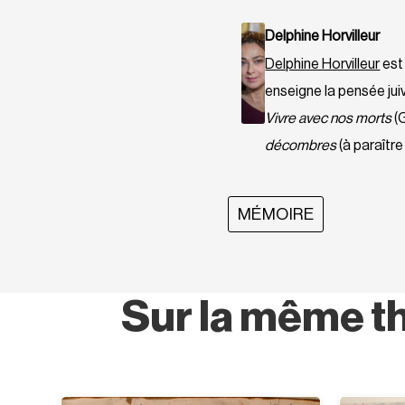
Delphine Horvilleur
Delphine Horvilleur
est
enseigne la pensée jui
Vivre avec nos morts
(
décombres
(à paraîtr
MÉMOIRE
Sur la même t