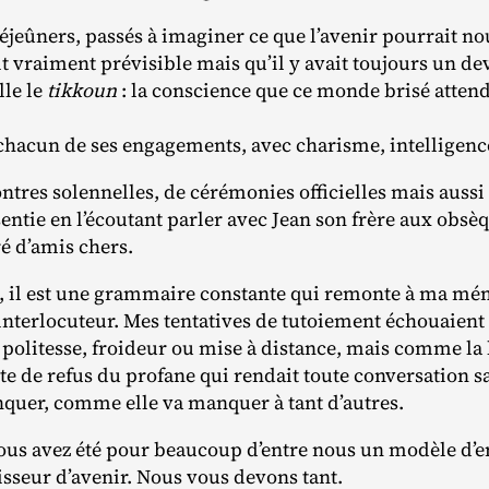
éjeûners, passés à imaginer ce que l’avenir pourrait no
it vraiment prévisible mais qu’il y avait toujours un devo
lle le
tikkoun
: la conscience que ce monde brisé atte
ns chacun de ses engagements, avec charisme, intelligen
ntres solennelles, de cérémonies officielles mais aus
ssentie en l’écoutant parler avec Jean son frère aux ob
é d’amis chers.
, il est une grammaire constante qui remonte à ma mémo
nterlocuteur. Mes tentatives de tutoiement échouaient t
politesse, froideur ou mise à distance, mais comme la 
e de refus du profane qui rendait toute conversation sa
quer, comme elle va manquer à tant d’autres.
vous avez été pour beaucoup d’entre nous un modèle d’
isseur d’avenir. Nous vous devons tant.