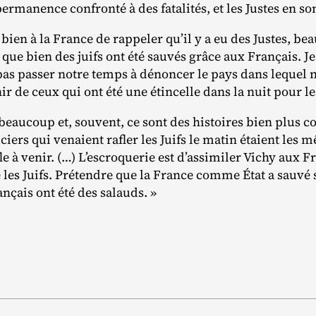
permanence confronté à des fatalités, et les Justes en sont
 bien à la France de rappeler qu’il y a eu des Justes, be
ue bien des juifs ont été sauvés grâce aux Français. Je
pas passer notre temps à dénoncer le pays dans lequel 
r de ceux qui ont été une étincelle dans la nuit pour les
u beaucoup et, souvent, ce sont des histoires bien plus c
oliciers qui venaient rafler les Juifs le matin étaient les
afle à venir. (…) L’escroquerie est d’assimiler Vichy aux F
les Juifs. Prétendre que la France comme État a sauvé se
ançais ont été des salauds. »