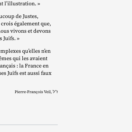
 l’illustration. »
aucoup de Justes,
 crois également que,
nous vivons et devons
 Juifs. »
omplexes qu’elles n’en
 mêmes qui les avaient
rançais : la France en
s Juifs est aussi faux
Pierre‐​François Veil, ז’’ל