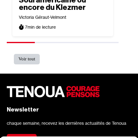
encore du Klezmer
dres
Victoria Géraut-Velmont
Olivia 
7
min de lecture
8
min
Voir tout
Newsletter
chaque semaine, recevez les dernières actualités de Tenoua