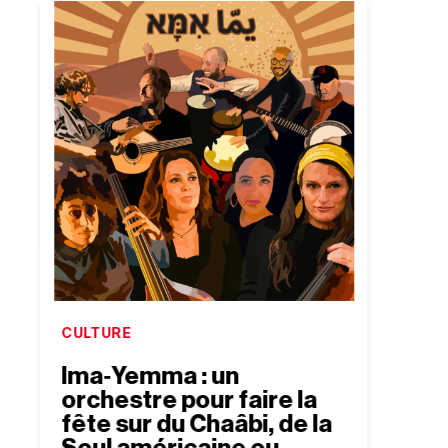
CULTURE
CULTU
Ima‐​Yemma : un
Oliv
orchestre pour faire la
Pere
fête sur du Chaâbi, de la
mèr
Soul américaine ou
est 