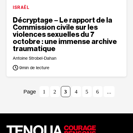
ISRAËL
Décryptage – Le rapport de la
Commission civile sur les
violences sexuelles du 7
octobre : une immense archive
traumatique
Antoine Strobel-Dahan
9
min de lecture
1
2
3
4
5
6
...