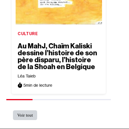
CULTURE
CULTU
:
Au MahJ, Chaïm Kaliski
Agnè
dessine l’histoire de son
biza
père disparu, l’histoire
qu’o
de la Shoah en Belgique
mour
Léa Taieb
Agnès 
5
min de lecture
12
mi
Voir tout