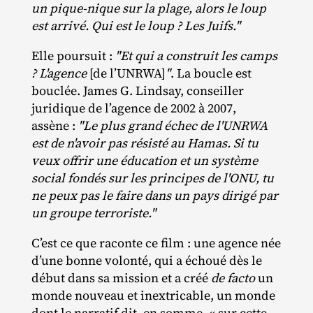
un pique-nique sur la plage, alors le loup
est arrivé. Qui est le loup ? Les Juifs."
Elle poursuit :
"Et qui a construit les camps
? L'agence
[de l’UNRWA]
"
. La boucle est
bouclée. James G. Lindsay, conseiller
juridique de l’agence de 2002 à 2007,
assène :
"Le plus grand échec de l'UNRWA
est de n'avoir pas résisté au Hamas. Si tu
veux offrir une éducation et un système
social fondés sur les principes de l'ONU, tu
ne peux pas le faire dans un pays dirigé par
un groupe terroriste."
C’est ce que raconte ce film : une agence née
d’une bonne volonté, qui a échoué dès le
début dans sa mission et a créé
de facto
un
monde nouveau et inextricable, un monde
dont le narratif dit, en somme, « sur cette