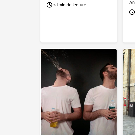
An
< 1
min de lecture