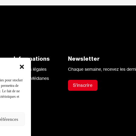
aux
Informations
Newsletter
Mentions légales
Chaque semaine, recevez les derni
Site par Médianes
kies pour stocker
S'inscrire
s permettra de
. Le fait de ne
téristiques et
références