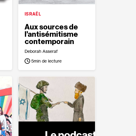
ISRAËL
Aux sources de
l’antisémitisme
contemporain
Deborah Asseraf
5
min de lecture