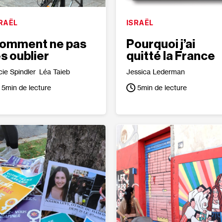
RAËL
ISRAËL
omment ne pas
Pourquoi j’ai
es oublier
quitté la France
cie Spindler
Léa Taieb
Jessica Lederman
5
min de lecture
5
min de lecture