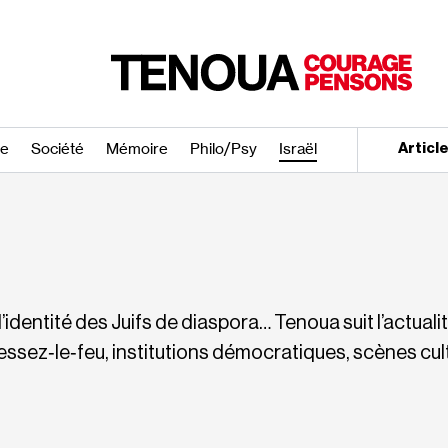
re
Société
Mémoire
Philo/​Psy
Israël
Articl
l’identité des Juifs de diaspora… Tenoua suit l’actualité
essez‐​le‐​feu, institutions démocratiques, scènes cul