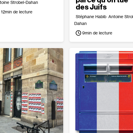
parce qu’on tue
toine Strobel-Dahan
des Juifs
12
min de lecture
Stéphane Habib
Antoine Stro
Dahan
9
min de lecture