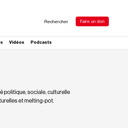
Faire un don
Rechercher
es
Vidéos
Podcasts
 politique, sociale, culturelle
turelles et melting‐pot.