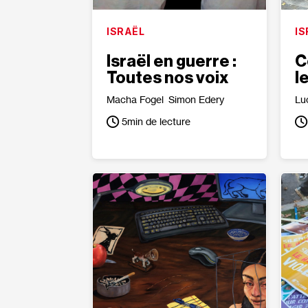
ISRAËL
IS
Israël en guerre :
C
Toutes nos voix
l
Macha Fogel
Simon Edery
Lu
5
min de lecture