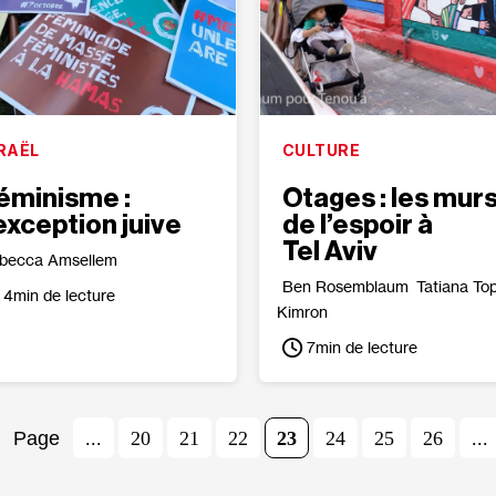
RAËL
CULTURE
éminisme :
Otages : les mur
’exception juive
de l’espoir à
Tel Aviv
becca Amsellem
Ben Rosemblaum
Tatiana Top
4
min de lecture
Kimron
7
min de lecture
...
20
21
22
23
24
25
26
...