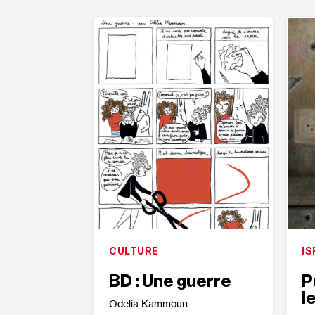
CULTURE
IS
BD : Une guerre
P
l
Odelia Kammoun