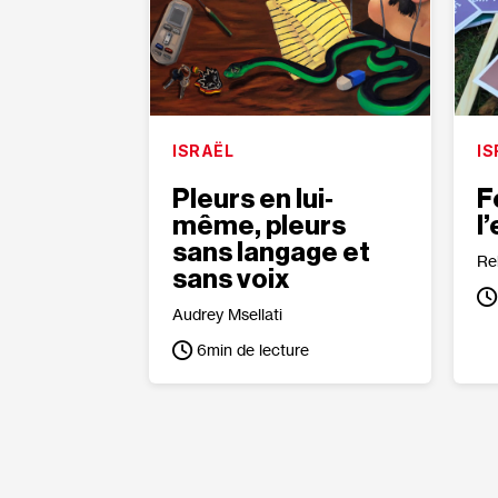
ISRAËL
IS
Pleurs en lui‐​
F
même, pleurs
l
sans langage et
Re
sans voix
Audrey Msellati
6
min de lecture