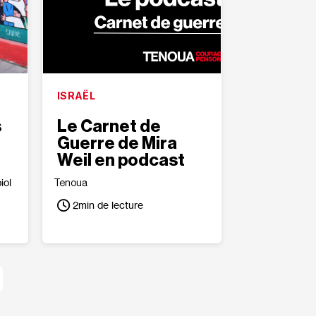
ISRAËL
s
Le Carnet de
Guerre de Mira
Weil en podcast
iol
Tenoua
2
min de lecture