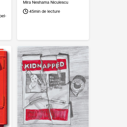
Mira Neshama Niculescu
45
min de lecture
bel-