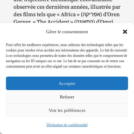
observée ces dernières années, illustrée par
des films tels que « Africa » (אפריקה) d’Oren
Gerner, « The Accident » (התאונה) d’Omri
Dekel‐​Kadosh et « La Mort du cinéma et de
Gérer le consentement
mon père aussi » (מותו של הקולנוע ושל אבא
שלי גם) de Dani Rosenberg. Ce qui lie ces
Pour offrir les meilleures expériences, nous utilisons des technologies telles que les
films ensemble, c’est leur effort pour
cookies pour stocker et/ou accéder aux informations des appareils. Le fait de consentir
à ces technologies nous permettra de traiter des données telles que le comportement de
aborder l’absence de la figure paternelle
navigation ou les ID uniques sur ce site. Le fait de ne pas consentir ou de retirer son
dans le cinéma israélien du XXIe siècle.
consentement peut avoir un effet négatif sur certaines caractéristiques et fonctions.
« The Boy » représente la contribution la
plus récente à cette entreprise.
Accepter
Le fossé tectonique avec la communauté
Refuser
cinématographique et artistique mondiale
offre une impulsion supplémentaire pour
Voir les préférences
initier une telle exploration créative. Au
mieux, ce fossé découle d’une négligence
Déclaration de confidentialité
flagrante à aborder les événements actuels,