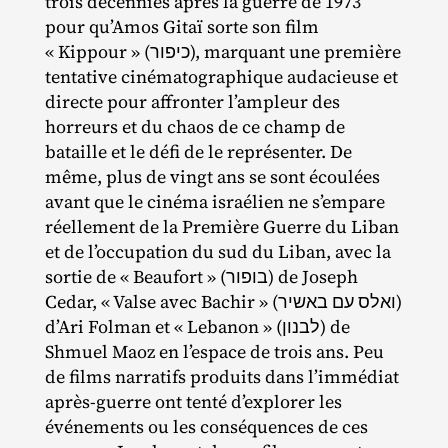
trois décennies après la guerre de 1973
pour qu’Amos Gitaï sorte son film
« Kippour » (כיפור), marquant une première
tentative cinématographique audacieuse et
directe pour affronter l’ampleur des
horreurs et du chaos de ce champ de
bataille et le défi de le représenter. De
même, plus de vingt ans se sont écoulées
avant que le cinéma israélien ne s’empare
réellement de la Première Guerre du Liban
et de l’occupation du sud du Liban, avec la
sortie de « Beaufort » (בופור) de Joseph
Cedar, « Valse avec Bachir » (ואלס עם באשיר)
d’Ari Folman et « Lebanon » (לבנון) de
Shmuel Maoz en l’espace de trois ans. Peu
de films narratifs produits dans l’immédiat
après‐​guerre ont tenté d’explorer les
événements ou les conséquences de ces