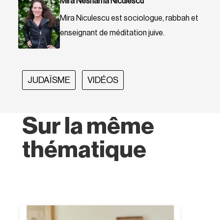
Mira Neshama Niculescu
Mira Niculescu est sociologue, rabbah et
enseignant de méditation juive.
JUDAÏSME
VIDÉOS
Sur la même
thématique