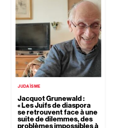
JUDAÏSME
CULTU
Jacquot Grunewald :
Rest
« Les Juifs de diaspora
Benjami
se retrouvent face à une
5
min
suite de dilemmes, des
problèmes impossibles à