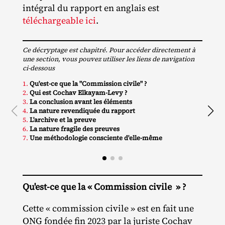
intégral du rapport en anglais est
téléchargeable ici
.
Ce décryptage est chapitré. Pour accéder directement à
une section, vous pouvez utiliser les liens de navigation
ci-dessous
1.
Qu'est-ce que la "Commission civile" ?
8.
L'
2.
Qui est Cochav Elkayam-Levy ?
9.
Le
3.
La conclusion avant les éléments
10.
L
4.
La nature revendiquée du rapport
11.
L
5.
L'archive et la preuve
12.
L
6.
La nature fragile des preuves
7.
Une méthodologie consciente d'elle-même
Qu'est-ce que la « Commission civile » ?
Cette « commission civile » est en fait une
ONG fondée fin 2023 par la juriste Cochav