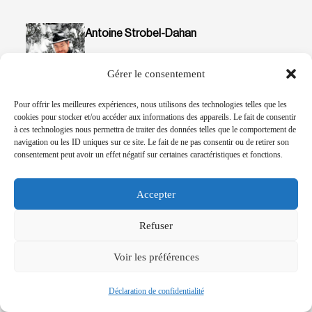
Antoine Strobel-Dahan
Antoine Strobel-Dahan est rédacteur en
Gérer le consentement
chef de Tenoua et enseignant en
journalisme. Anthropologue et journaliste
Pour offrir les meilleures expériences, nous utilisons des technologies telles que les
cookies pour stocker et/ou accéder aux informations des appareils. Le fait de consentir
de formation, il a rejoint Delphine Horvilleur
à ces technologies nous permettra de traiter des données telles que le comportement de
en 2010 pour faire de Tenoua le média que
navigation ou les ID uniques sur ce site. Le fait de ne pas consentir ou de retirer son
consentement peut avoir un effet négatif sur certaines caractéristiques et fonctions.
vous connaissez.
Accepter
ISRAËL
Refuser
Voir les préférences
Sur la même
Déclaration de confidentialité