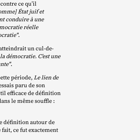
ontre ce qu’il
omme] État juif et
ent conduire à une
émocratie réelle
ocratie"
.
tteindrait un cul‐​de‐​
c la démocratie. C'est une
ante"
.
cette période,
Le lien de
’essais paru de son
til efficace de définition
dans le même souffle :
e définition autour de
 fait, ce fut exactement