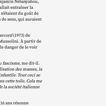
Benjamin Nétanyahou,
llait entraîner la
n’étaient du goût de
 de sens, qui auraient
rcord
(1973) de
Mussolini. À partir de
 le danger de le voir
u fascisme
, me dit‐​il.
ilisation des masses, la
fantile. Tout ceci se
s cette toile. Cela me
 la société italienne
a 16 ans résonne