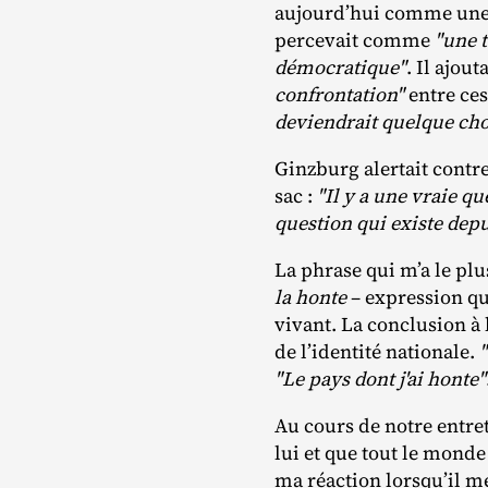
aujourd’hui comme une p
percevait comme
"une t
démocratique"
. Il ajout
confrontation"
entre ces
deviendrait quelque chos
Ginzburg alertait contre 
sac :
"Il y a une vraie qu
question qui existe depu
La phrase qui m’a le plu
la honte
– expression qui
vivant. La conclusion à l
de l’identité nationale.
"Le pays dont j'ai honte"
Au cours de notre entret
lui et que tout le monde
ma réaction lorsqu’il m