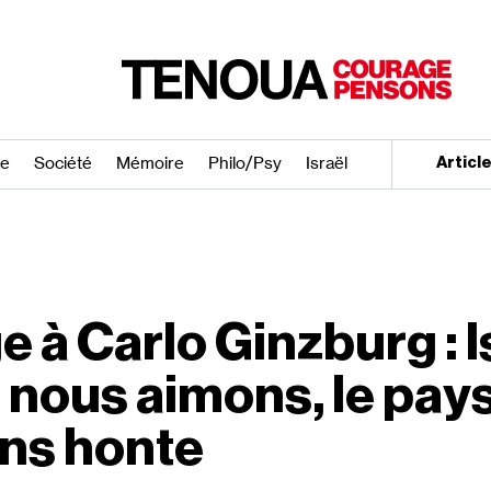
re
Société
Mémoire
Philo/​Psy
Israël
Articl
 Carlo Ginzburg : Is
 nous aimons, le pay
ns honte