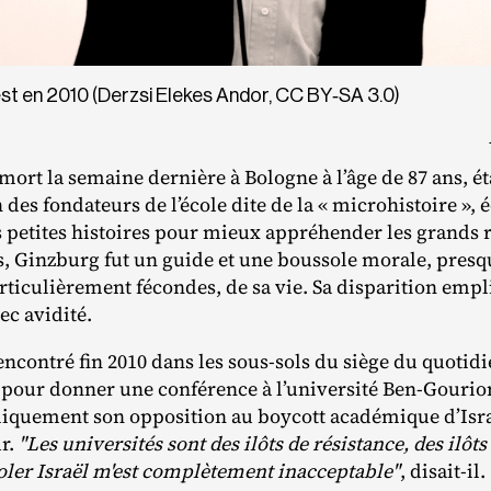
t en 2010 (Derzsi Elekes Andor, CC BY‐​SA 3.0)
mort la semaine dernière à Bologne à l’âge de 87 ans, ét
 des fondateurs de l’école dite de la « microhistoire »,
 petites histoires pour mieux appréhender les grands 
s, Ginzburg fut un guide et une boussole morale, presq
ticulièrement fécondes, de sa vie. Sa disparition empli
vec avidité.
encontré fin 2010 dans les sous‐​sols du siège du quotid
l pour donner une conférence à l’université Ben‐​Gourio
liquement son opposition au boycott académique d’Isra
ur.
"Les universités sont des ilôts de résistance, des ilôts
soler Israël m'est complètement inacceptable"
, disait‐​il.