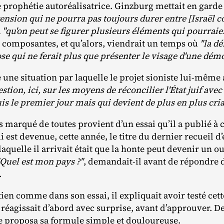
rophétie autoréalisatrice. Ginzburg mettait en garde c
ension qui ne pourra pas toujours durer entre [Israël c
a
"qu'on peut se figurer plusieurs éléments qui pourrai
 composantes, et qu’alors, viendrait un temps où
"la d
e qui ne ferait plus que présenter le visage d'une dém
une situation par laquelle le projet sioniste lui‐​même a
estion, ici, sur les moyens de réconcilier l'État juif ave
is le premier jour mais qui devient de plus en plus cri
s marqué de toutes provient d’un essai qu’il a publié à 
 est devenue, cette année, le titre du dernier recueil d
aquelle il arrivait était que la honte peut devenir un ou
"Quel est mon pays ?"
, demandait‐​il avant de répondre 
.
ien comme dans son essai, il expliquait avoir testé cett
 réagissait d’abord avec surprise, avant d’approuver. De
e proposa sa formule simple et douloureuse.