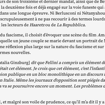
ours de son troisième et dernier mandat, ainsi que de 
a deuxième fois et déjà engagé sur la voie funeste qui a
dans une longue épreuve. Ni Berlusconi ni Nétanyahou 
a scrupuleusement à ne pas recourir à des termes lourds
 les lecteurs de
Haaretz
ou de
La Repubblica
.
u fascisme, il choisit d’évoquer une scène du film
Ama
aquelle un jeune couple se marie devant un portrait de 
une réflexion plus large sur la nature du fascisme et sur
ormes nouvelles.
atalia Ginzburg]
dit que Fellini a compris un élément d
'était cet élément. Je crois que cet élément, c'est l'infant
nion publique en un bloc monolithique en un discours in
 Italie. Même les journaux d'opposition sont piégés dan
la va se poursuivre encore un moment. Les problèmes de
et malgré son voile de prudence, ce qu’il m’a dit il y 