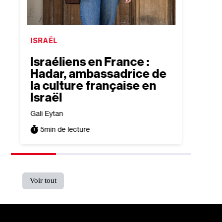
ISRAËL
ISRAË
Israéliens en France :
Hom
Hadar, ambassadrice de
Ginz
la culture française en
que 
Israël
dont
Gali Eytan
Sefy He
5
min de lecture
4
min
Voir tout