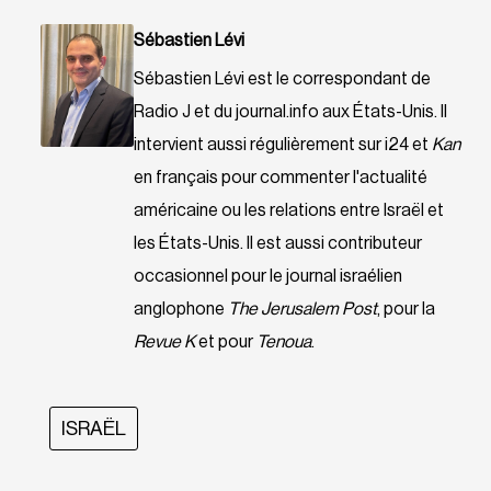
Sébastien Lévi
Sébastien Lévi est le correspondant de
Radio J et du journal.info aux États-Unis. Il
intervient aussi régulièrement sur i24 et
Kan
en français pour commenter l'actualité
américaine ou les relations entre Israël et
les États-Unis. Il est aussi contributeur
occasionnel pour le journal israélien
anglophone
The Jerusalem Post
, pour la
Revue K
et pour
Tenoua
.
ISRAËL