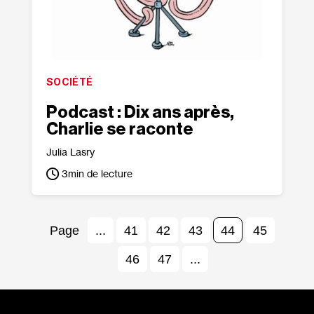
SOCIÉTÉ
Podcast : Dix ans après,
Charlie se raconte
Julia Lasry
3
min de lecture
...
41
42
43
44
45
46
47
...