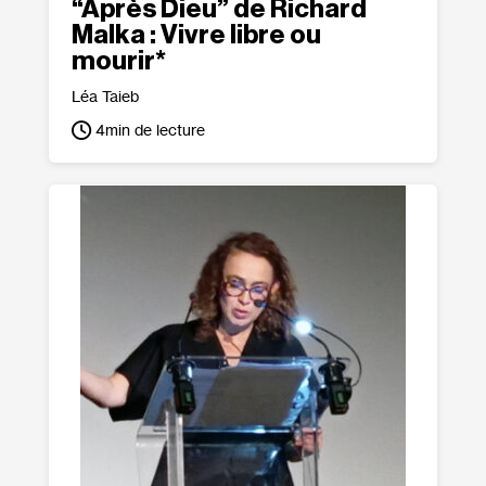
“Après Dieu” de Richard
Malka : Vivre libre ou
mourir*
Léa Taieb
4
min de lecture