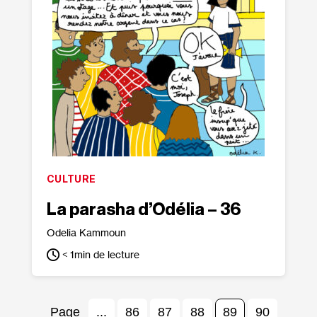
CULTURE
La parasha d’Odélia – 36
Odelia Kammoun
< 1
min de lecture
...
86
87
88
89
90