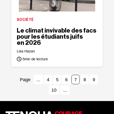
SOCIÉTÉ
Le climat invivable des facs
pour les étudiants juifs
en 2026
Lisa Hazan
5
min de lecture
...
4
5
6
7
8
9
10
...