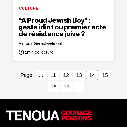
CULTURE
“A Proud Jewish Boy” :
geste idiot ou premier acte
de résistance juive ?
Victoria Géraut-Velmont
2
min de lecture
...
11
12
13
14
15
16
17
...