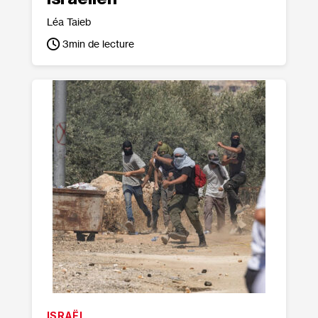
Léa Taieb
3
min de lecture
ISRAËL