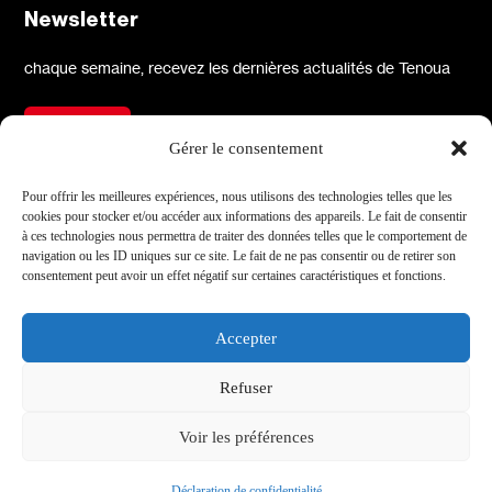
Newsletter
chaque semaine, recevez les dernières actualités de Tenoua
S'inscrire
Gérer le consentement
À propos
Réseaux sociaux
Pour offrir les meilleures expériences, nous utilisons des technologies telles que les
cookies pour stocker et/ou accéder aux informations des appareils. Le fait de consentir
Qui sommes-nous
X
à ces technologies nous permettra de traiter des données telles que le comportement de
navigation ou les ID uniques sur ce site. Le fait de ne pas consentir ou de retirer son
L'équipe
Facebook
consentement peut avoir un effet négatif sur certaines caractéristiques et fonctions.
Les partenaires
Instagram
Contact
Linkedin
Accepter
Archives
Youtube
Refuser
TikTok
Informations
Voir les préférences
Mentions légales
Site par Médianes
Déclaration de confidentialité