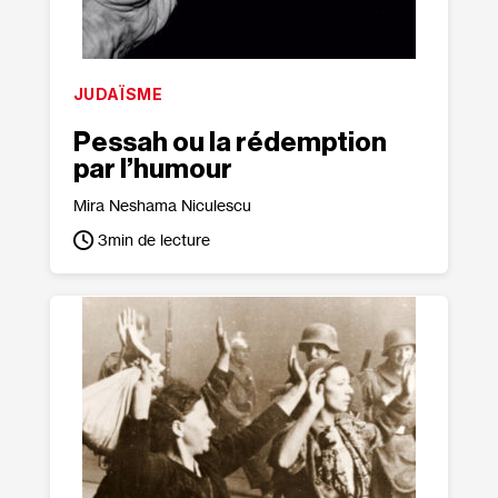
JUDAÏSME
Pessah ou la rédemption
par l’humour
Mira Neshama Niculescu
3
min de lecture