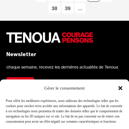
38
39
...
Newsletter
chaque semaine, recevez les dernières actualités de Tenoua
S'inscrire
Gérer le consentement
À propos
Réseaux sociaux
Pour offrir les meilleures expériences, nous utilisons des technologies telles que les
cookies pour stocker et/ou accéder aux informations des appareils. Le fait de consentir
Qui sommes-nous
X
à ces technologies nous permettra de traiter des données telles que le comportement de
navigation ou les ID uniques sur ce site. Le fait de ne pas consentir ou de retirer son
L'équipe
Facebook
consentement peut avoir un effet négatif sur certaines caractéristiques et fonctions.
Les partenaires
Instagram