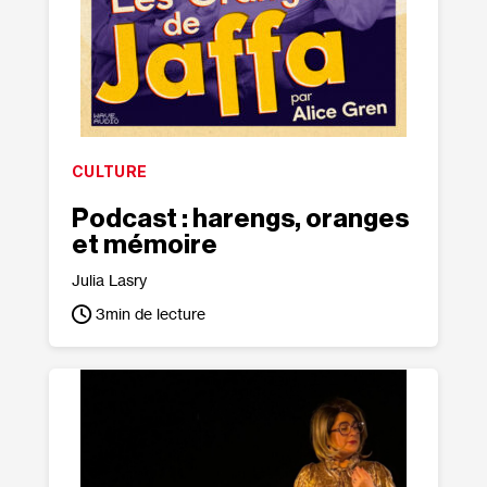
CULTURE
Podcast : harengs, oranges
et mémoire
Julia Lasry
3
min de lecture