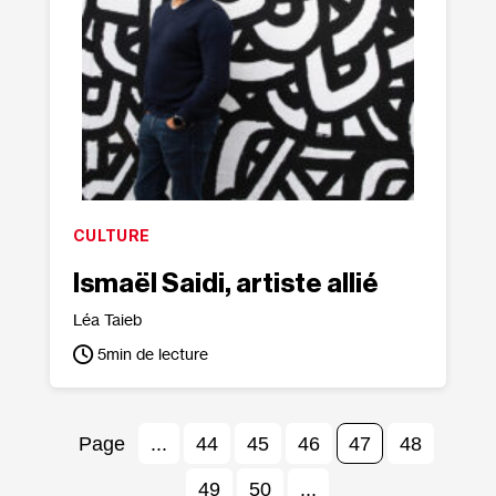
CULTURE
Ismaël Saidi, artiste allié
Léa Taieb
5
min de lecture
...
44
45
46
47
48
49
50
...