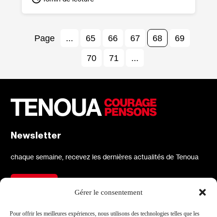
...
65
66
67
68
69
70
71
...
Newsletter
chaque semaine, recevez les dernières actualités de Tenoua
S'inscrire
Gérer le consentement
À propos
Réseaux sociaux
Pour offrir les meilleures expériences, nous utilisons des technologies telles que les