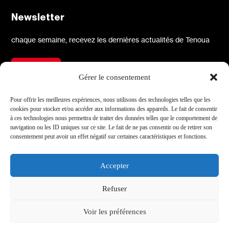
Newsletter
chaque semaine, recevez les dernières actualités de Tenoua
S'inscrire
Gérer le consentement
À propos
Réseaux sociaux
Pour offrir les meilleures expériences, nous utilisons des technologies telles que les
cookies pour stocker et/ou accéder aux informations des appareils. Le fait de consentir
Qui sommes-nous
X
à ces technologies nous permettra de traiter des données telles que le comportement de
navigation ou les ID uniques sur ce site. Le fait de ne pas consentir ou de retirer son
L'équipe
Facebook
consentement peut avoir un effet négatif sur certaines caractéristiques et fonctions.
Les partenaires
Instagram
Contact
Linkedin
Accepter
Archives
Youtube
Refuser
TikTok
Informations
Voir les préférences
Mentions légales
Site par Médianes