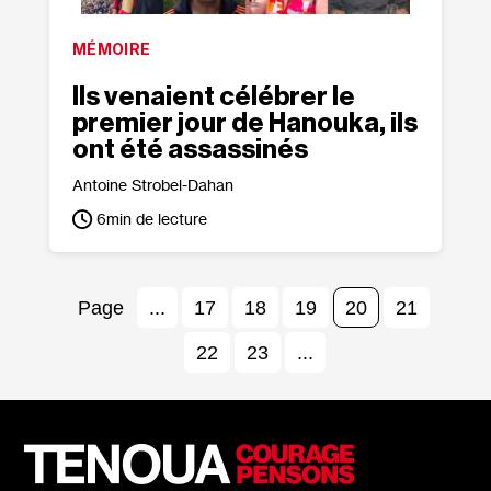
MÉMOIRE
Ils venaient célébrer le
premier jour de Hanouka, ils
ont été assassinés
Antoine Strobel-Dahan
6
min de lecture
...
17
18
19
20
21
22
23
...